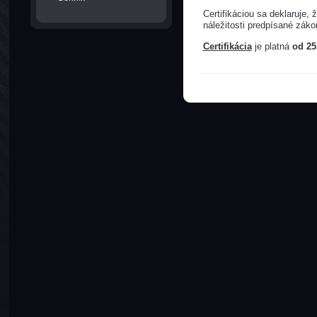
Certifikáciou sa deklaruje
náležitosti predpísané zák
Certifikácia
je platná
od 25