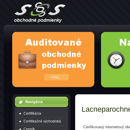
Navigácia
Lacneparochn
Certifikácia
Certifikačné východiská
Cerifikovaný internetový o
Cenník