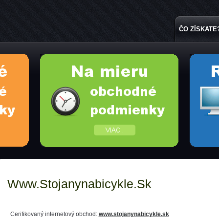
ČO ZÍSKATE
Www.stojanynabicykle.sk
Cerifikovaný internetový obchod:
www.stojanynabicykle.sk