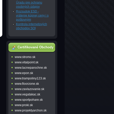
Úradu pre ochranu
osobných údajov
Rozsudok ESD -
vrátenie kúpnej ceny i s
poštovným
Kontrola internetových
obchodov SOI
Certifikované Obchody
www.stromo.sk
www.vitalpoint.sk
www.lacneparochne.sk
www.epon.sk
www.trampoliny123.sk
www.floorzone.sk
www.zavlazovanie.sk
www.vegatakac.sk
www.sportpohare.sk
www.proki.sk
www.projektyarchon.sk