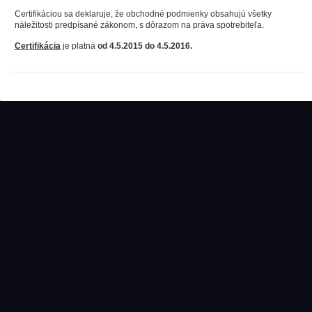
Certifikáciou sa deklaruje, že obchodné podmienky obsahujú všetky
náležitosti predpísané zákonom, s dôrazom na práva spotrebiteľa.
Certifikácia
je platná
od 4.5.2015 do 4.5.2016.