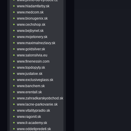
www.hladamfarby.sk
www.medcom.sk
www.bionugenix.sk
www.cechshop.sk
www.bejbynet.sk
www.mojetonery.sk
www.maximalnezlavy.sk
www.goldsilver.sk
www.salonsilvia.eu
www.finenessin.com
www.topdopyty.sk
www.justaloe.sk
www.exclusiveglass.sk
www.banchem.sk
www.erentall.sk
www.zahradkarskyobchod.sk
www.lacne-parkovanie.sk
www.vitalitypradlo.sk
www.ragonit.sk
www.it-academy.sk
www.oddetipredeti.sk