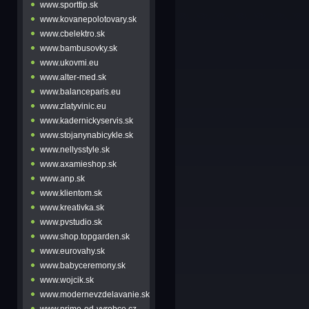
www.sporttip.sk
www.kovanepolotovary.sk
www.cbelektro.sk
www.bambusovky.sk
www.ukovmi.eu
www.alter-med.sk
www.balanceparis.eu
www.zlatyvinic.eu
www.kadernickyservis.sk
www.stojanynabicykle.sk
www.nellysstyle.sk
www.axamieshop.sk
www.anp.sk
www.klientom.sk
www.kreativka.sk
www.pvstudio.sk
www.shop.topgarden.sk
www.eurovahy.sk
www.babyceremony.sk
www.wojcik.sk
www.modernevzdelavanie.sk
www.primo-od-vyrobce.cz