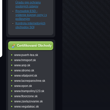
Úradu pre ochranu
osobných údajov
Rozsudok ESD -
vrátenie kúpnej ceny i s
poštovným
Kontrola internetových
obchodov SOI
Certifikované Obchody
www.puerh-tea.sk
www.hmsport.sk
www.anp.sk
www.stromo.sk
www.vitalpoint.sk
www.lacneparochne.sk
www.epon.sk
www.trampoliny123.sk
www.floorzone.sk
www.zavlazovanie.sk
www.vegatakac.sk