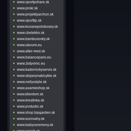
www.sportpohare.sk
www.proki.sk
www.projektyarchon.sk
www.sporttip.sk
www.kovanepolotovary.sk
www.cbelektro.sk
www.bambusovky.sk
www.ukovmi.eu
www.alter-med.sk
www.balanceparis.eu
www.zlatyvinic.eu
www.kadernickyservis.sk
www.stojanynabicykle.sk
www.nellysstyle.sk
www.axamieshop.sk
www.klientom.sk
www.kreativka.sk
www.pvstudio.sk
www.shop.topgarden.sk
www.eurovahy.sk
www.babyceremony.sk
www.wojcik.sk