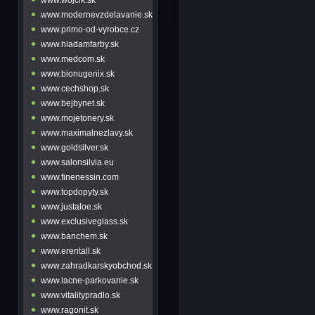
www.modernevzdelavanie.sk
www.primo-od-vyrobce.cz
www.hladamfarby.sk
www.medcom.sk
www.bionugenix.sk
www.cechshop.sk
www.bejbynet.sk
www.mojetonery.sk
www.maximalnezlavy.sk
www.goldsilver.sk
www.salonsilvia.eu
www.finenessin.com
www.topdopyty.sk
www.justaloe.sk
www.exclusiveglass.sk
www.banchem.sk
www.erentall.sk
www.zahradkarskyobchod.sk
www.lacne-parkovanie.sk
www.vitalitypradlo.sk
www.ragonit.sk