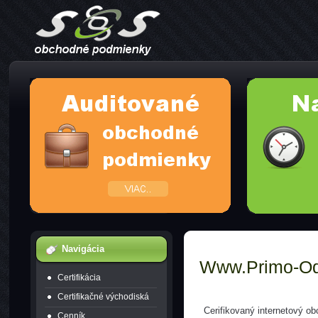
Navigácia
Www.primo-Od
Certifikácia
Certifikačné východiská
Cerifikovaný internetový o
Cenník