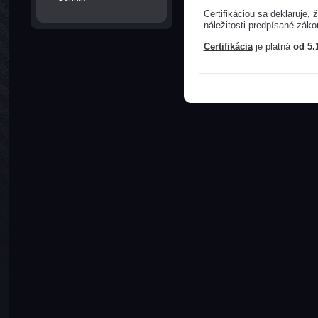
Certifikáciou sa deklaruje
náležitosti predpísané zák
Certifikácia
je platná
od 5.