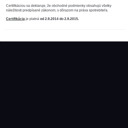
Certifikáciou sa deklaruje, že obchodné podmienky obsahujú všetky
náležitosti predpísané zákonom, s dôrazom na práva spotrebiteľa.
Certifikácia
je platná
od 2.9.2014 do 2.9.2015.