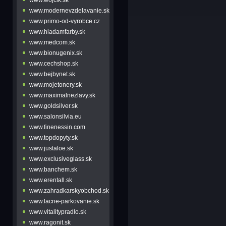
www.modernevzdelavanie.sk
www.primo-od-vyrobce.cz
www.hladamfarby.sk
www.medcom.sk
www.bionugenix.sk
www.cechshop.sk
www.bejbynet.sk
www.mojetonery.sk
www.maximalnezlavy.sk
www.goldsilver.sk
www.salonsilvia.eu
www.finenessin.com
www.topdopyty.sk
www.justaloe.sk
www.exclusiveglass.sk
www.banchem.sk
www.erentall.sk
www.zahradkarskyobchod.sk
www.lacne-parkovanie.sk
www.vitalitypradlo.sk
www.ragonit.sk