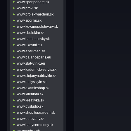
www.sportpohare.sk
www.proki.sk
www.projektyarchon.sk
www.sporttip.sk
www.kovanepolotovary.sk
www.cbelektro.sk
www.bambusovky.sk
www.ukovmi.eu
www.alter-med.sk
www.balanceparis.eu
www.zlatyvinic.eu
www.kadernickyservis.sk
www.stojanynabicykle.sk
www.nellysstyle.sk
www.axamieshop.sk
www.klientom.sk
www.kreativka.sk
www.pvstudio.sk
www.shop.topgarden.sk
www.eurovahy.sk
www.babyceremony.sk
www.wojcik.sk