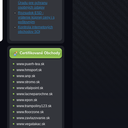
Úradu pre ochranu
osobných údajov
Rozsudok ESD -
vrátenie kúpnej ceny i s
poštovným
Kontrola internetových
obchodov SOI
Certifikované Obchody
www.puerh-tea.sk
www.hmsport.sk
www.anp.sk
www.stromo.sk
www.vitalpoint.sk
www.lacneparochne.sk
www.epon.sk
www.trampoliny123.sk
www.floorzone.sk
www.zavlazovanie.sk
www.vegatakac.sk