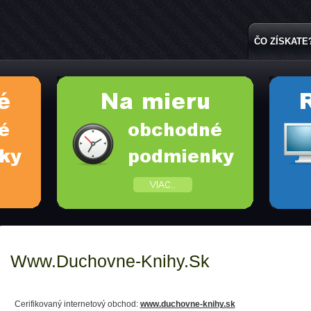
ČO ZÍSKATE
Www.duchovne-Knihy.sk
Cerifikovaný internetový obchod:
www.duchovne-knihy.sk