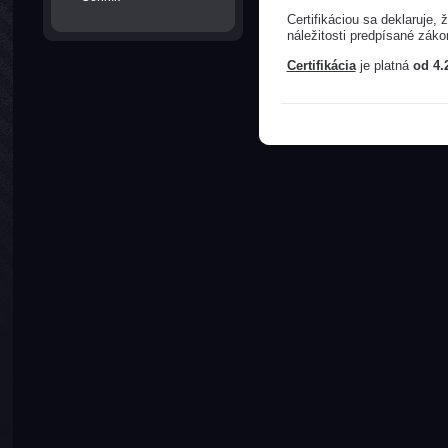
Certifikáciou sa deklaruje
náležitosti predpísané zák
Certifikácia
je platná
od 4.