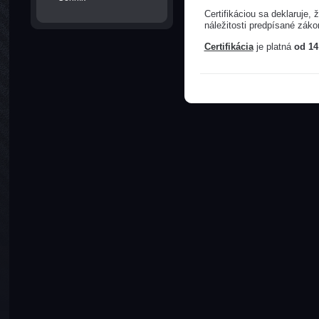
Certifikáciou sa deklaruje
náležitosti predpísané zák
Certifikácia
je platná
od 14