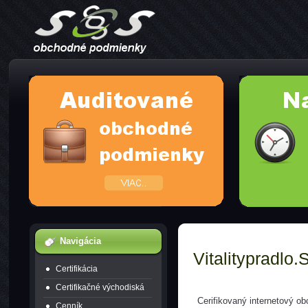
Navigácia
Vitalitypradlo.
Certifikácia
Certifikačné východiská
Cerifikovaný internetový o
Cenník