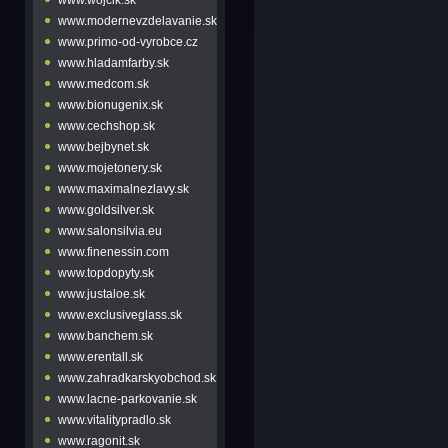
www.modernevzdelavanie.sk
www.primo-od-vyrobce.cz
www.hladamfarby.sk
www.medcom.sk
www.bionugenix.sk
www.cechshop.sk
www.bejbynet.sk
www.mojetonery.sk
www.maximalnezlavy.sk
www.goldsilver.sk
www.salonsilvia.eu
www.finenessin.com
www.topdopyty.sk
www.justaloe.sk
www.exclusiveglass.sk
www.banchem.sk
www.erentall.sk
www.zahradkarskyobchod.sk
www.lacne-parkovanie.sk
www.vitalitypradlo.sk
www.ragonit.sk