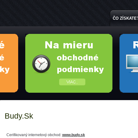
ČO ZÍSKATE
Budy.sk
Cerifikovaný internetový obchod:
www.budy.sk