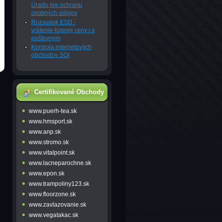
Úradu pre ochranu
osobných údajov
Rozsudok ESD -
vrátenie kúpnej ceny i s
poštovným
Kontrola internetových
obchodov SOI
Certifikované Obchody
www.puerh-tea.sk
www.hmsport.sk
www.anp.sk
www.stromo.sk
www.vitalpoint.sk
www.lacneparochne.sk
www.epon.sk
www.trampoliny123.sk
www.floorzone.sk
www.zavlazovanie.sk
www.vegatakac.sk