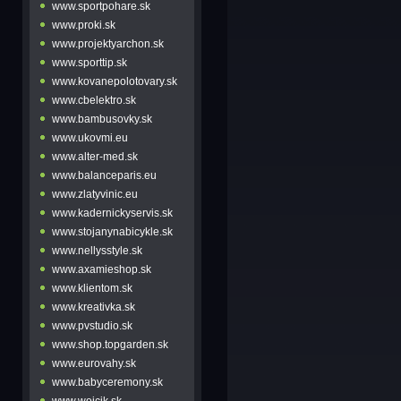
www.sportpohare.sk
www.proki.sk
www.projektyarchon.sk
www.sporttip.sk
www.kovanepolotovary.sk
www.cbelektro.sk
www.bambusovky.sk
www.ukovmi.eu
www.alter-med.sk
www.balanceparis.eu
www.zlatyvinic.eu
www.kadernickyservis.sk
www.stojanynabicykle.sk
www.nellysstyle.sk
www.axamieshop.sk
www.klientom.sk
www.kreativka.sk
www.pvstudio.sk
www.shop.topgarden.sk
www.eurovahy.sk
www.babyceremony.sk
www.wojcik.sk