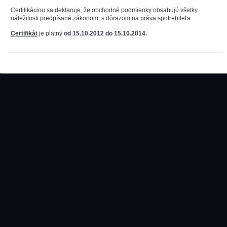
Certifikáciou sa deklaruje, že obchodné podmienky obsahujú všetky
náležitosti predpísané zákonom, s dôrazom na práva spotrebiteľa.
Certifikát
je platný
od 15.10.2012 do 15.10.2014.