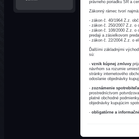
právneho poriadku SR a cer
Zákonný rámec tvorí najmä
- zákon č. 40/1964 Z.z. ob
- zákon č. 250/2007 Z.z. o 
- zákon č. 108/2000 Z.z. o
predaji a zásielkovom preda
- zákon č. 22/2004 Z.z. o 
Ďalšími základnými východi
sú:
-
vznik kúpnej zmluvy
prij
návrhom sa rozumie umiest
stránky internetového obch
odoslanie objednávky kupuj
-
zoznámenie spotrebite
prostredníctvom potvrdzov
platné obchodné podmienky,
objednávky kupujúcim spotr
-
obligatórne a informačn