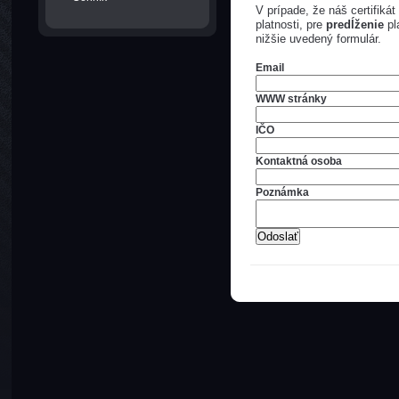
V prípade, že náš certifikát
platnosti, pre
predĺženie
pla
nižšie uvedený formulár.
Email
WWW stránky
IČO
Kontaktná osoba
Poznámka