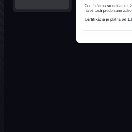
Certifikáciou sa deklaruje
náležitosti predpísané zák
Certifikácia
je platná
od 1.